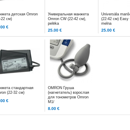
нжета детская Omron
Универальная манжета
Universāla manš
-22 см)
Omron CW (22-42 см),
(22-42 см) Easy 
pelēka
melna
.00 €
25.00 €
25.00 €
нжета стандартная
OMRON Груша
ron (22-32 см)
(нагнетатель) взрослая
для тонометров Omron
.00 €
M1/
8.00 €