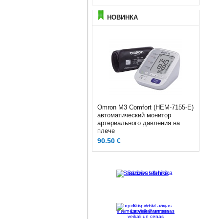
НОВИНКА
Omron M3 Comfort (HEM-7155-E)
автоматический монитор
артериального давления на
плече
90.50 €
Sadzīves tehnika
Kurpirkt.lv - visi Latvijas
interneta veikali un cenas