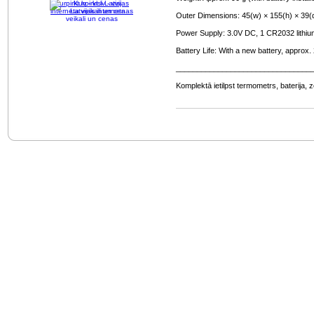
Kurpirkt.lv - visi Latvijas
interneta veikali un cenas
Outer Dimensions: 45(w) × 155(h) × 39(
Power Supply: 3.0V DC, 1 CR2032 lithium
Battery Life: With a new battery, appro
________________________________
Komplektā ietilpst termometrs, baterija, z