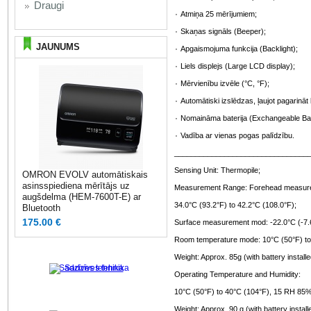
Draugi
۰ Atmiņa 25 mērījumiem;
۰ Skaņas signāls (Beeper);
JAUNUMS
۰ Apgaismojuma funkcija (Backlight);
۰ Liels displejs (Large LCD display);
۰ Mērvienību izvēle (°C, °F);
۰ Automātiski izslēdzas, ļaujot pagarinā
۰ Nomaināma baterija (Exchangeable Bat
۰ Vadība ar vienas pogas palīdzību.
________________________________
Sensing Unit: Thermopile;
OMRON EVOLV automātiskais
asinsspiediena mērītājs uz
Measurement Range: Forehead measur
augšdelma (HEM-7600T-E) ar
34.0°C (93.2°F) to 42.2°C (108.0°F);
Bluetooth
175.00 €
Surface measurement mod: -22.0°C (-7.6
Room temperature mode: 10°C (50°F) to
Weight: Approx. 85g (with battery installe
Sadzīves tehnika
Operating Temperature and Humidity:
10°C (50°F) to 40°C (104°F), 15 RH 85%
Weight: Approx. 90 g (with battery install