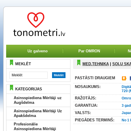
Uz galveno
Par OMRON
N
MEKLĒT
MED.TEHNIKA
|
SOĻU SKA
PASTĀSTI DRAUGIEM
NOSAUKUMS:
Digit
KATEGORIJAS
720 (
Asinsspiediena Mērītāji uz
RAŽOTĀJS:
Omro
Augšdelma
GARANTIJA:
3 gad
Asinsspiediena Mērītāji Uz
VALSTS:
Japa
Apakšdelma
PIEGĀDES TERMINŠ:
No 1 
Profesionālie
Asinsspiediena Mērītāji