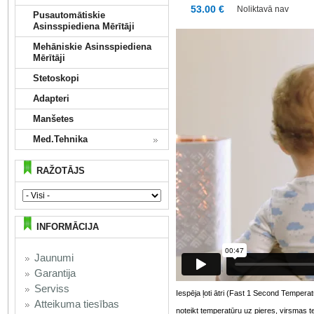
53.00 €
Noliktavā nav
Pusautomātiskie
Asinsspiediena Mērītāji
Mehāniskie Asinsspiediena
Mērītāji
Stetoskopi
Adapteri
Manšetes
Med.Tehnika
RAŽOTĀJS
INFORMĀCIJA
Jaunumi
Garantija
Serviss
Iespēja ļoti ātri (Fast 1 Second Temper
Atteikuma tiesības
noteikt temperatūru uz pieres, virsmas