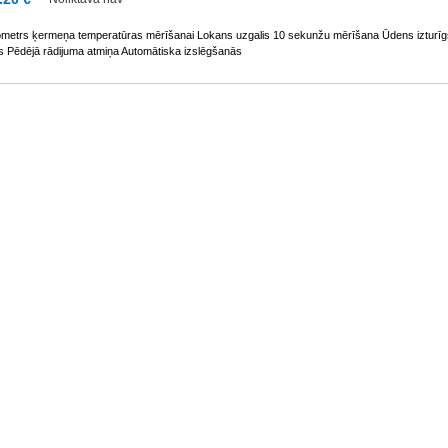
metrs ķermeņa temperatūras mērīšanai Lokans uzgalis 10 sekunžu mērīšana Ūdens izturī
ls Pēdējā rādijuma atmiņa Automātiska izslēgšanās