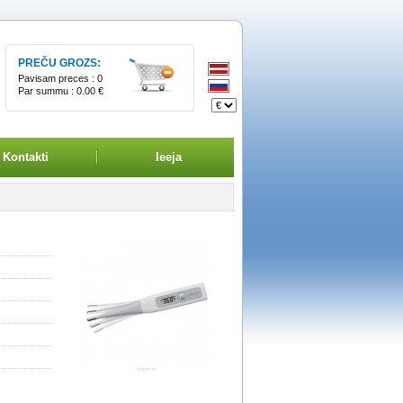
PREČU GROZS:
Pavisam preces :
0
Par summu :
0.00 €
Kontakti
Ieeja