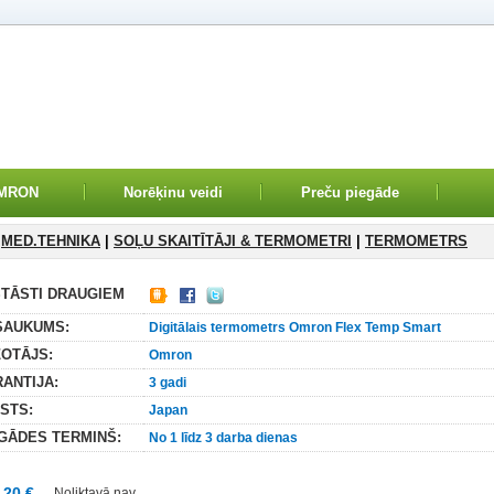
OMRON
Norēķinu veidi
Preču piegāde
MED.TEHNIKA
|
SOĻU SKAITĪTĀJI & TERMOMETRI
|
TERMOMETRS
TĀSTI DRAUGIEM
SAUKUMS:
Digitālais termometrs Omron Flex Temp Smart
OTĀJS:
Omron
ANTIJA:
3 gadi
STS:
Japan
GĀDES TERMINŠ:
No 1 līdz 3 darba dienas
.20 €
Noliktavā nav