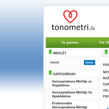
Uz galveno
Par 
MEKLĒT
PAS
NO
KATEGORIJAS
RAŽ
Asinsspiediena Mērītāji uz
GAR
Augšdelma
VAL
Asinsspiediena Mērītāji Uz
Apakšdelma
PIE
Profesionālie
Asinsspiediena Mērītāji
8