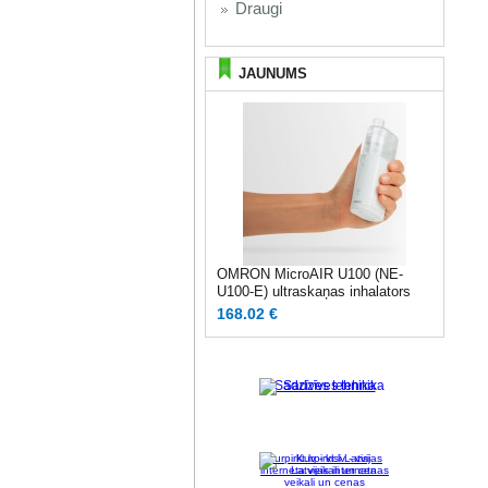
Draugi
JAUNUMS
OMRON MicroAIR U100 (NE-
U100-E) ultraskaņas inhalators
168.02 €
Sadzīves tehnika
Kurpirkt.lv - visi Latvijas
interneta veikali un cenas