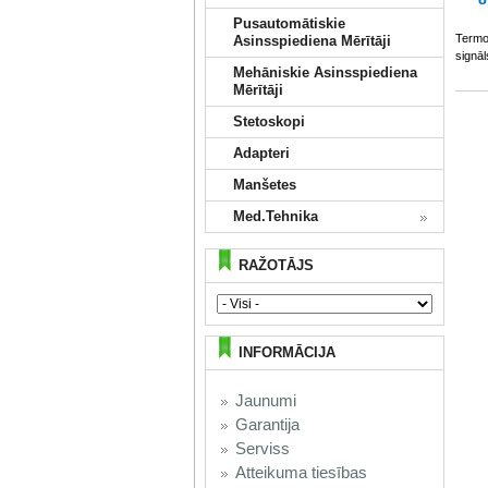
Pusautomātiskie
Termo
Asinsspiediena Mērītāji
signā
Mehāniskie Asinsspiediena
Mērītāji
Stetoskopi
Adapteri
Manšetes
Med.Tehnika
RAŽOTĀJS
INFORMĀCIJA
Jaunumi
Garantija
Serviss
Atteikuma tiesības